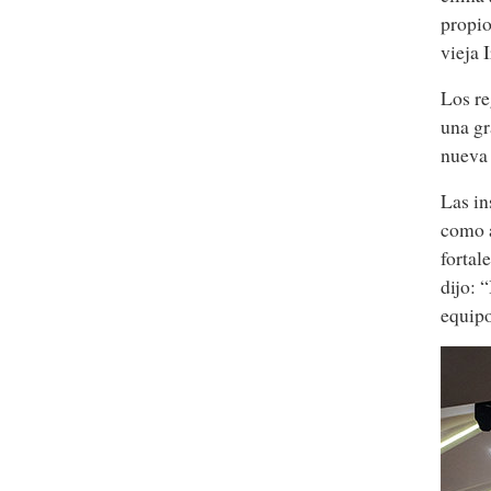
propio
vieja 
Los re
una gr
nueva 
Las in
como a
fortal
dijo: 
equipo