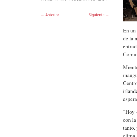
← Anterior
Siguiente →
En un 
de la 
entrad
Comun
Mientr
inaugu
Centro
irland
espera
“Hoy —
con la
tanto,
clima 