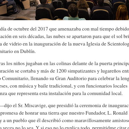
día de octubre del 2017 que amenazaba con mal tiempo debido
nación en seis décadas, las nubes se apartaron para que el sol bri
a de vidrio en la inauguración de la nueva Iglesia de Scientolo
itario en Dublín.
as los niños jugaban en las colinas delante de la puerta principa
ración se cortaba y más de 1200 simpatizantes y lugareños entr
 Comunitario, llenando su Gran Auditorio para celebrar la len
eses, con música y baile tradicional, y con funcionarios locales
nza que representa esta instalación para la comunidad local.
dijo el Sr. Miscavige, que presidió la ceremonia de inaugu
 promesa de honrar una tierra que nuestro Fundador, L. Ronald
 y a un pueblo que él describió como maravillosamente amistos
a veces no lo sea. Y si eso no lo explica todo, permitidme citar