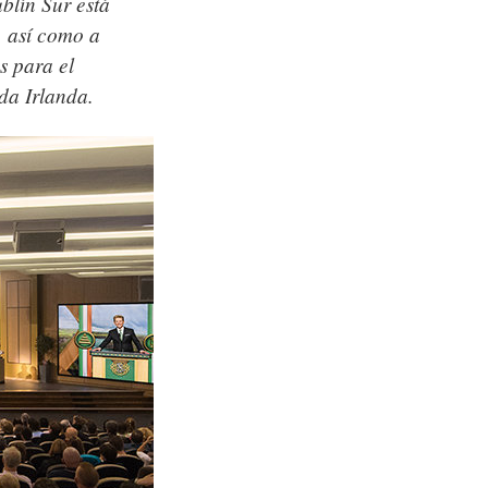
blín Sur está
, así como a
s para el
da Irlanda.