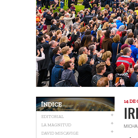
14 DE
ÍNDICE
IR
EDITORIAL
LA MAGNITUD
MICHA
DAVID MISCAVIGE