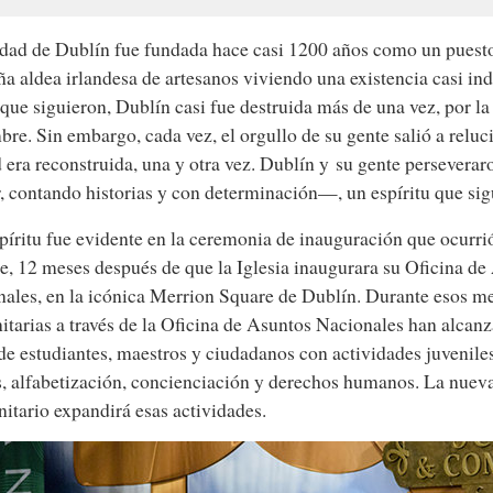
dad de Dublín fue fundada hace casi 1200 años como un puest
a aldea irlandesa de artesanos viviendo una existencia casi ind
 que siguieron, Dublín casi fue destruida más de una vez, por la
bre. Sin embargo, cada vez, el orgullo de su gente salió a reluc
 era reconstruida, una y otra vez. Dublín y su gente persever
 contando historias y con
determinación—,
un espíritu que sig
píritu fue evidente en la ceremonia de inauguración que ocurrió
e, 12 meses después de que la Iglesia inaugurara su Oficina de
ales, en la icónica Merrion Square de Dublín. Durante esos mes
tarias a través de la Oficina de Asuntos Nacionales han alcanz
de estudiantes, maestros y ciudadanos con actividades juvenile
, alfabetización, concienciación y derechos humanos. La nueva
tario expandirá esas actividades.