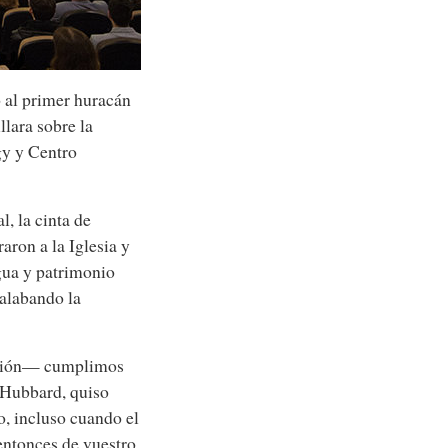
 al primer huracán
llara sobre la
gy y Centro
l, la cinta de
aron a la Iglesia y
gua y patrimonio
 alabando la
ración— cumplimos
 Hubbard, quiso
o, incluso cuando el
 entonces de vuestro