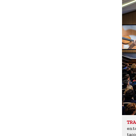
TRA
ento
taco