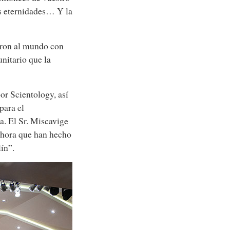
os eternidades… Y la
garon al mundo con
unitario que la
or Scientology, así
para el
a. El Sr. Miscavige
ahora que han hecho
ín”.