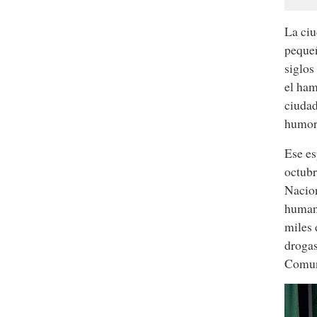
La ciu
pequeñ
siglos
el ham
ciudad
humor,
Ese es
octubr
Nacion
humani
miles 
drogas
Comuni