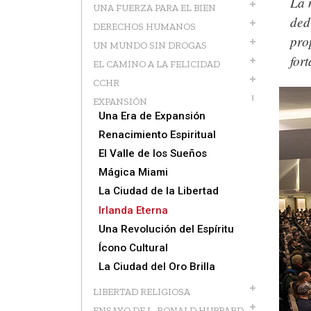
La 
UNA FUERZA PARA EL BIEN
ded
DERECHOS HUMANOS
pro
UN MUNDO SIN DROGAS
for
EL CAMINO A LA FELICIDAD
CCHR
EXPANSIÓN
Una Era de Expansión
Renacimiento Espiritual
El Valle de los Sueños
Mágica Miami
La Ciudad de la Libertad
Irlanda Eterna
Una Revolución del Espíritu
Ícono Cultural
La Ciudad del Oro Brilla
LIBERTAD RELIGIOSA
ENSAYO DE L. RONALD HUBBARD