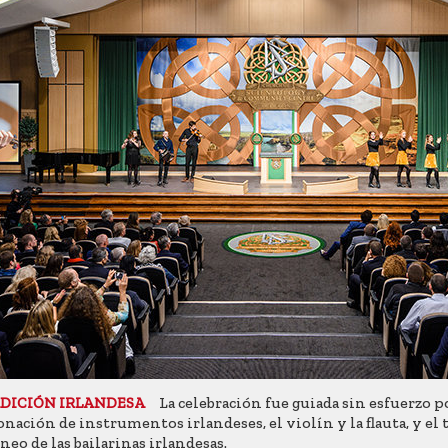
La celebración fue guiada sin esfuerzo p
DICIÓN IRLANDESA
nación de instrumentos irlandeses, el violín y la flauta, y el
neo de las bailarinas irlandesas.