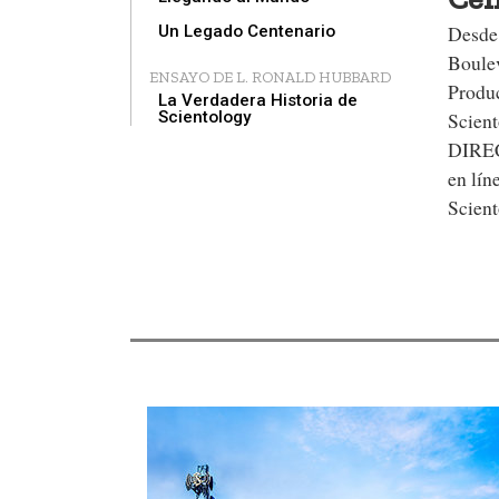
Desde 
Un Legado Centenario
Boule
ENSAYO DE L. RONALD HUBBARD
Produc
La Verdadera Historia de
Scientology
Scient
DIRECT
en lín
Scient