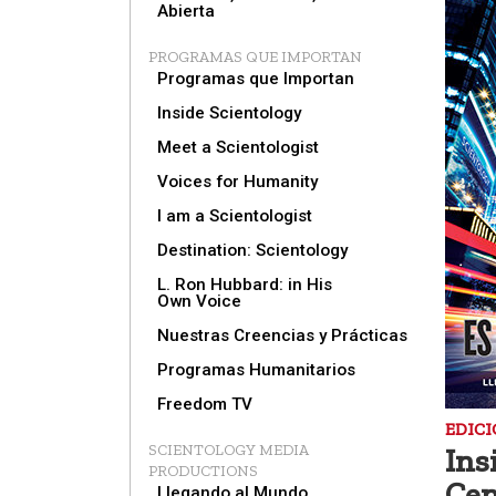
Abierta
PROGRAMAS QUE IMPORTAN
Programas que Importan
Inside Scientology
Meet a Scientologist
Voices for Humanity
I am a Scientologist
Destination: Scientology
L. Ron Hubbard: in His
Own Voice
Nuestras Creencias y Prácticas
Programas Humanitarios
Freedom TV
EDICI
SCIENTOLOGY MEDIA
Ins
PRODUCTIONS
Cen
Llegando al Mundo