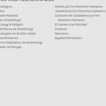
tology.es
Unidos por los Derechos Humanos
tics
Juventud por los Derechos Humanos
nald Hubbard
Comisión de Ciudadanos por los
es Scientology?
Derechos Humanos
tology la Religión
El Camino a la Felicidad
de Prensa de Scientology
Criminon
tologists en Acción contra
Narconon
Discriminación
Applied Scholastics
tros Voluntarios de Scientology
ndo sin Drogas