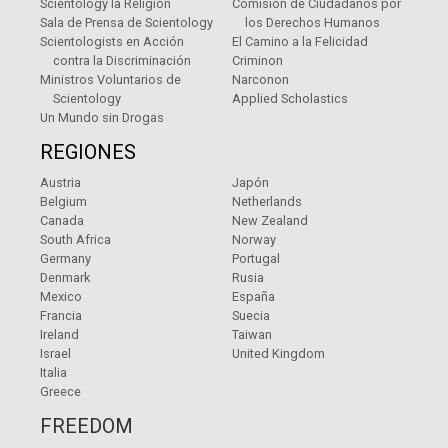
Scientology la Religión
Comisión de Ciudadanos por
Sala de Prensa de Scientology
los Derechos Humanos
Scientologists en Acción
El Camino a la Felicidad
contra la Discriminación
Criminon
Ministros Voluntarios de
Narconon
Scientology
Applied Scholastics
Un Mundo sin Drogas
REGIONES
Austria
Japón
Belgium
Netherlands
Canada
New Zealand
South Africa
Norway
Germany
Portugal
Denmark
Rusia
Mexico
España
Francia
Suecia
Ireland
Taiwan
Israel
United Kingdom
Italia
Greece
FREEDOM