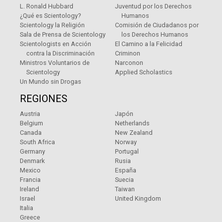
L. Ronald Hubbard
Juventud por los Derechos
¿Qué es Scientology?
Humanos
Scientology la Religión
Comisión de Ciudadanos por
Sala de Prensa de Scientology
los Derechos Humanos
Scientologists en Acción
El Camino a la Felicidad
contra la Discriminación
Criminon
Ministros Voluntarios de
Narconon
Scientology
Applied Scholastics
Un Mundo sin Drogas
REGIONES
Austria
Japón
Belgium
Netherlands
Canada
New Zealand
South Africa
Norway
Germany
Portugal
Denmark
Rusia
Mexico
España
Francia
Suecia
Ireland
Taiwan
Israel
United Kingdom
Italia
Greece