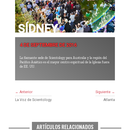
SÍDNEY
4 DE SEPTIEMBRE DE 2016
La flamante sede de Scientology para Australia y la región del
Pacífico Asiático es el mayor centro espiritual de la Iglesia fuera
de EE. UU.
← Anterior
Siguiente →
La Voz de Scientology
Atlanta
ARTÍCULOS RELACIONADOS