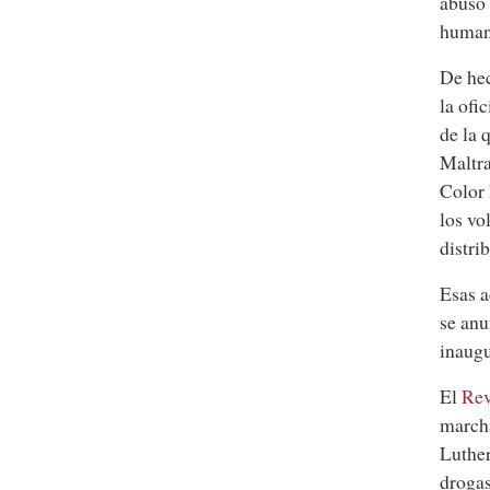
abuso 
humani
De hec
la ofi
de la 
Maltra
Color 
los vo
distri
Esas a
se anu
inaugu
El
Rev
march
Luther
drogas