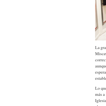
La gra
Miscav
correc
aunque
espera
establ
Lo que
más a 
Iglesi