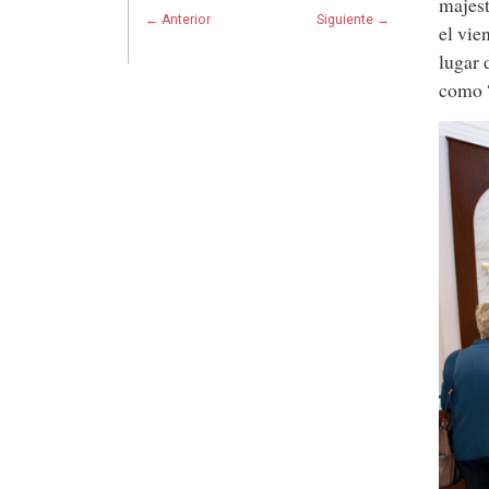
majest
← Anterior
Siguiente →
el vie
lugar 
como 