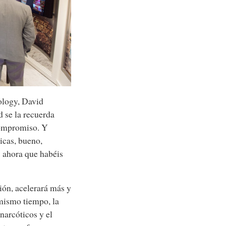
tology, David
d se la recuerda
compromiso. Y
icas, bueno,
: ahora que habéis
ión, acelerará más y
 mismo tiempo, la
 narcóticos y el