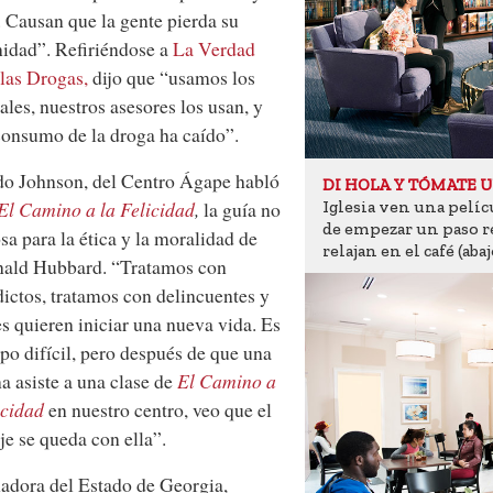
. Causan que la gente pierda su
idad”. Refiriéndose a
La Verdad
las Drogas,
dijo que “usamos los
ales, nuestros asesores los usan, y
onsumo de la droga ha caído”.
do Johnson, del Centro Ágape habló
DI HOLA Y TÓMATE 
Iglesia ven una pelíc
El Camino a la Felicidad
,
la guía no
de empezar un paso re
osa para la ética y la moralidad de
relajan en el café (abaj
nald Hubbard. “Tratamos con
ictos, tratamos con delincuentes y
s quieren iniciar una nueva vida. Es
po difícil, pero después de que una
a asiste a una clase de
El Camino a
icidad
en nuestro centro, veo que el
e se queda con ella”.
adora del Estado de Georgia,