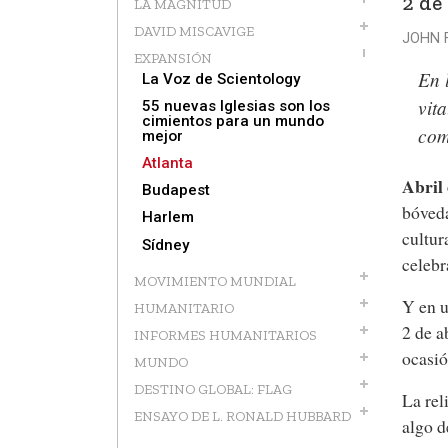
2 de
LA MAGNITUD
DAVID MISCAVIGE
JOHN F
EXPANSIÓN
En 
La Voz de Scientology
vit
55 nuevas Iglesias son los
cimientos para un mundo
com
mejor
Atlanta
Abril 
Budapest
bóveda
Harlem
cultur
Sídney
celebr
MOVIMIENTO MUNDIAL
Y en u
HUMANITARIO
2 de a
INFORMES HUMANITARIOS
ocasió
MUNDO
DESTINO GLOBAL: FLAG
La rel
ENSAYO DE L. RONALD HUBBARD
algo d