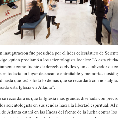
n inauguración fue presidida por el líder eclesiástico de Scien
ige, quien proclamó a los scientologists locales: “A esta ciuda
tamente como fuente de derechos civiles y un catalizador de 
 es todavía un lugar de encanto entrañable y memorias nostálg
d hasta que veáis todo lo demás que se recordará con nostalgia
ecido esta Iglesia en Atlanta”.
 se recordará es que la Iglesia más grande, diseñada con precis
los scientologists en sus sendas hacia la libertad espiritual. Al
a de Atlanta estará en las líneas del frente de la lucha contra los