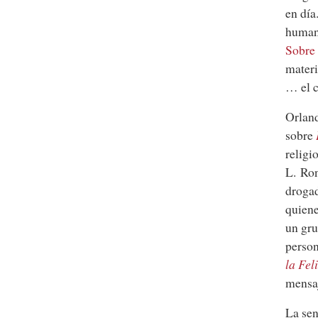
en día
human
Sobre 
materi
… el c
Orlan
sobre
religi
L. Ro
drogad
quiene
un gru
person
la Fel
mensaj
La sen