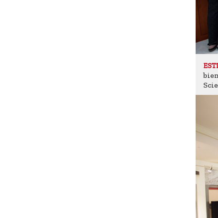
EST
bien
Scie