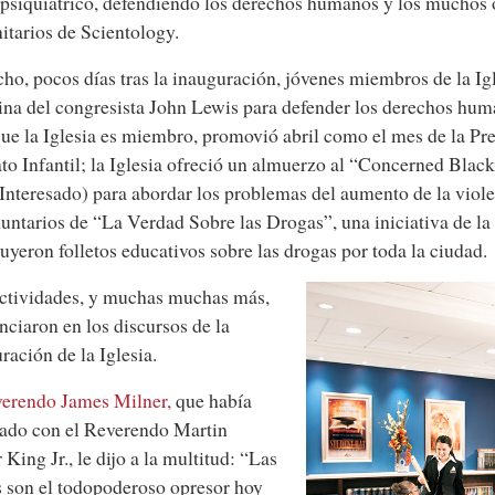
psiquiátrico, defendiendo los derechos humanos y los muchos 
tarios de Scientology.
ho, pocos días tras la inauguración, jóvenes miembros de la Igl
cina del congresista John Lewis para defender los derechos hum
que la Iglesia es miembro, promovió abril como el mes de la Pr
to Infantil; la Iglesia ofreció un almuerzo al “Concerned Blac
Interesado) para abordar los problemas del aumento de la viole
luntarios de “La Verdad Sobre las Drogas”, una iniciativa de la 
buyeron folletos educativos sobre las drogas por toda la ciudad.
ctividades, y muchas muchas más,
nciaron en los discursos de la
ración de la Iglesia.
erendo James Milner,
que había
ado con el Reverendo Martin
 King Jr., le dijo a la multitud: “Las
 son el todopoderoso opresor hoy