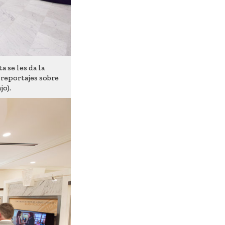
a se les da la
 reportajes sobre
o).