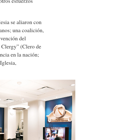
otros esfuerzos
esia se aliaron con
anos; una coalición,
evención del
k Clergy” (Clero de
ncia en la nación;
Iglesia,